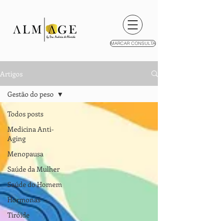
MARCAR CONSULTA
Artigos
Gestão do peso
Todos posts
Medicina Anti-
Aging
Menopausa
Saúde da Mulher
Saúde do Homem
Hormonas
Tiróide