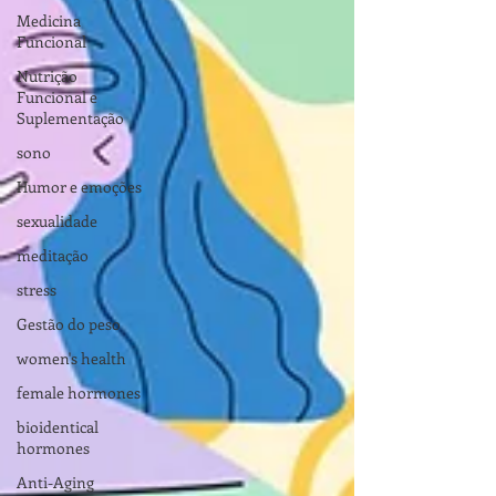
Medicina
Funcional
Nutrição
Funcional e
Suplementação
sono
Humor e emoções
sexualidade
meditação
stress
Gestão do peso
women's health
female hormones
bioidentical
hormones
Anti-Aging