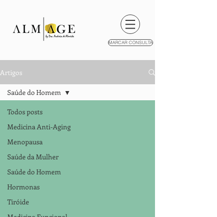
MARCAR CONSULTA
Artigos
Saúde do Homem
Todos posts
Medicina Anti-Aging
Menopausa
Saúde da Mulher
Saúde do Homem
Hormonas
Tiróide
Medicina Funcional