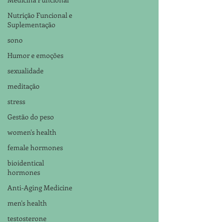
Nutrição Funcional e
Suplementação
sono
Humor e emoções
sexualidade
meditação
stress
Gestão do peso
women's health
female hormones
bioidentical
hormones
Anti-Aging Medicine
men's health
testosterone