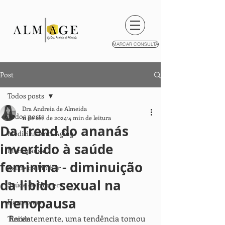
MARCAR CONSULTA
Post
Todos posts
Dra Andreia de Almeida
Todos posts
11 de set. de 2024
4 min de leitura
Da Trend do ananás
Medicina Anti-Aging
invertido à saúde
Menopausa
feminina - diminuição
Saúde da Mulher
da libido sexual na
Saúde do Homem
menopausa
Hormonas
Recentemente, uma tendência tomou 
Tiróide