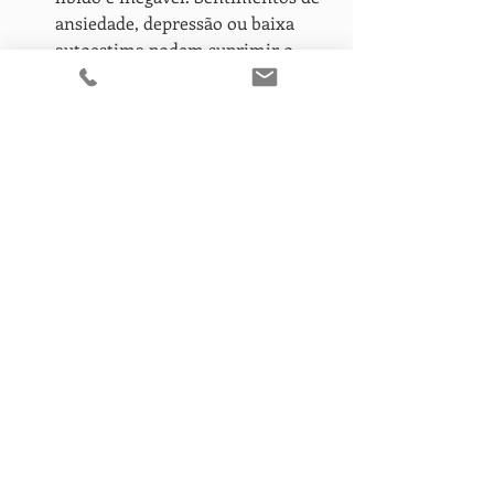
ansiedade, depressão ou baixa 
autoestima podem suprimir o 
desejo sexual. A terapia individual 
ou de casal pode ajudar a abordar 
estas questões, melhorando a 
comunicação e a intimidade.
Cuidados Vaginais:
 A secura 
vaginal, comum após a 
menopausa, pode tornar o sexo 
desconfortável e reduzir o desejo 
sexual. Cremes hidratantes 
vaginais e lubrificantes à base de 
água podem ser soluções eficazes. 
Em casos mais graves, a terapia 
com laser vaginal ou a terapia 
estrogénica tópica devem ser 
consideradas. Este tema tem de 