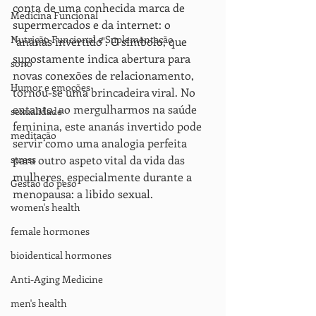
conta de uma conhecida marca de 
Medicina Funcional
supermercados e da internet: o 
Nutrição Funcional e Suplementação
"ananás invertido". O símbolo, que 
supostamente indica abertura para 
sono
novas conexões de relacionamento, 
Humor e emoções
tornou-se uma brincadeira viral. No 
entanto, ao mergulharmos na saúde 
sexualidade
feminina, este ananás invertido pode 
meditação
servir como uma analogia perfeita 
stress
para outro aspeto vital da vida das 
mulheres, especialmente durante a 
Gestão do peso
menopausa: a libido sexual.
women's health
female hormones
bioidentical hormones
Anti-Aging Medicine
men's health