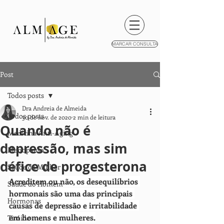
MARCAR CONSULTA
Post
Todos posts
Dra Andreia de Almeida
Todos posts
30 de nov. de 2020
2 min de leitura
Quando não é
Medicina Anti-Aging
depressão, mas sim
Menopausa
défice de progesterona
Saúde da Mulher
Acreditem ou não, os desequilíbrios 
Saúde do Homem
hormonais são uma das principais 
Hormonas
causas de depressão e irritabilidade 
em homens e mulheres.
Tiróide