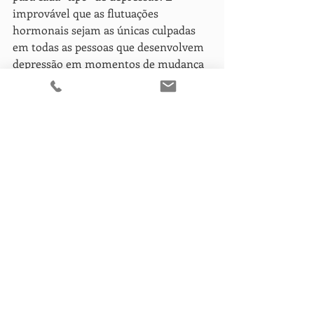
improvável que as flutuações 
hormonais sejam as únicas culpadas 
em todas as pessoas que desenvolvem 
depressão em momentos de mudança 
hormonal, mas devemos estudar e 
perceber qual a verdadeira causa-raiz.
Ler mais.
Posts recentes
Ver tudo