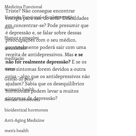
Medicina Funcional
Triste? Não consegue encontrar 
Nutrição Funcional e Suplementação
energia para sair do sofá? Dificuldades 
em concentrar-se? Pode presumir que 
sono
é depressão e, se falar sobre dessas 
Humor e emoções
preocupações com o seu médico, 
provavelmente poderá sair com uma 
sexualidade
receita de antidepressivos. Mas 
e se 
meditação
não for realmente depressão?
 E se os 
stress
seus sintomas forem devidos a outra 
coisa – algo que os antidepressivos não 
Gestão do peso
ajudam? Sabia que os desequilíbrios 
women's health
hormonais podem levar a muitos 
sintomas de depressão?
female hormones
bioidentical hormones
Anti-Aging Medicine
men's health