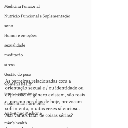
Medicina Funcional
Nutrição Funcional e Suplementação
sono
Humor e emoções
sexualidade
meditação
stress
Gestão do peso
As barreiras relacionadas com a 
women's health
orientação sexual e / ou identidade ou 
female hormones
expressão de género existem, são reais 
e, mesmo nos dias de hoje, provocam 
bioidentical hormones
sofrimento, muitas vezes silencioso. 
Anti-Aging Medicine
Mas vamos falar de coisas sérias?
men's health