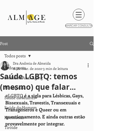
MARCAR CONSULTA
Post
Todos posts
Dra Andreia de Almeida
Todos posts
16 de mar. de 2020
3 min de leitura
Saúde LGBTQ: temos
Medicina Anti-Aging
(mesmo) que falar...
Menopausa
#LGBTQ
 é a sigla para Lésbicas, Gays, 
Saúde da Mulher
Bissexuais, Travestis, Transexuais e 
Saúde do Homem
Transgéneros e Queer ou em 
questionamento. E ainda outras estão 
Hormonas
provavelmente por integrar.
Tiróide