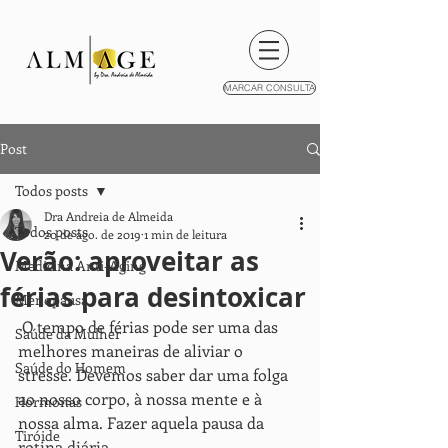
MARCAR CONSULTA
Post
Todos posts
Dra Andreia de Almeida
Todos posts
20 de ago. de 2019
1 min de leitura
Verão: aproveitar as
Medicina Anti-Aging
férias para desintoxicar
Menopausa
 O tempo de férias pode ser uma das 
Saúde da Mulher
melhores maneiras de aliviar o 
Saúde do Homem
stresse. Devemos saber dar uma folga 
ao nosso corpo, à nossa mente e à 
Hormonas
nossa alma. Fazer aquela pausa da 
Tiróide
rotina diária. 