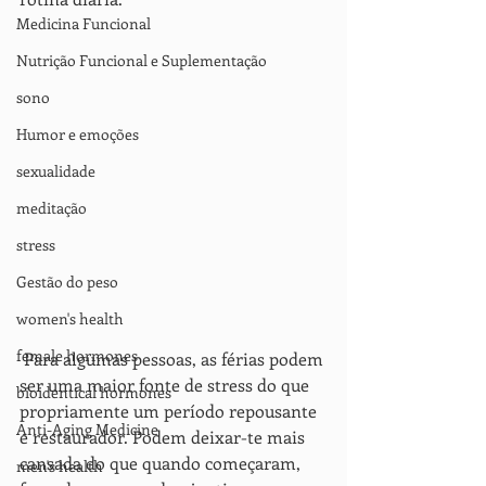
Medicina Funcional
Nutrição Funcional e Suplementação
sono
Humor e emoções
sexualidade
meditação
stress
Gestão do peso
women's health
female hormones
 Para algumas pessoas, as férias podem 
ser uma maior fonte de stress do que 
bioidentical hormones
propriamente um período repousante 
Anti-Aging Medicine
e restaurador. Podem deixar-te mais 
cansada do que quando começaram, 
men's health