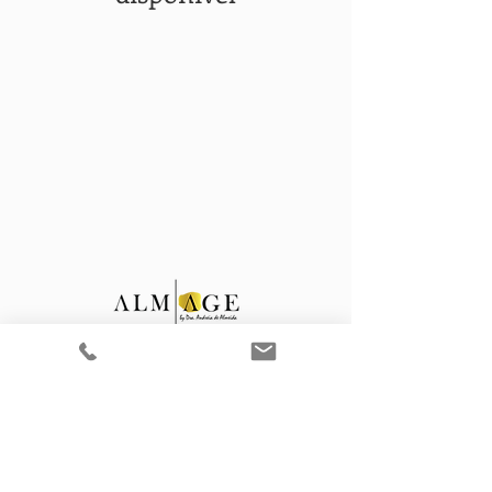
ALMAGE CLINIC
by
DRA. ANDREIA DE ALMEIDA
MEDICINA PREVENTIVA PERSONALIZADA
R. Xavier de Araújo A/B - Centro Clínico e Cirúrgico,
1600-226
Lisboa, Portugal.
(+351)
915 844 482