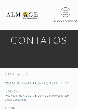
MARCAR CONSULTA
CONTATOS
CONTATOS
TELEFONE/ WHATSAPP:
(+351)
915 844 482
MORADA
Rua Xavier de Araújo A/B, Centro Clínico e Cirúrgico,
1600-226
Lisboa
E-MAIL: