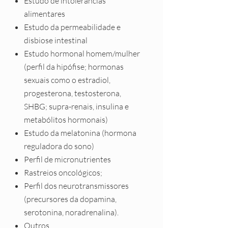
Estudo de intolerâncias
alimentares
Estudo da permeabilidade e
disbiose intestinal
Estudo hormonal homem/mulher
(perfil da hipófise; hormonas
sexuais como o estradiol,
progesterona, testosterona,
SHBG; supra-renais, insulina e
metabólitos hormonais)
Estudo da melatonina (hormona
reguladora do sono)
Perfil de micronutrientes
Rastreios oncológicos;
P
erfil dos neurotransmissores
(precursores da dopamina,
serotonina, noradrenalina).
Outros.