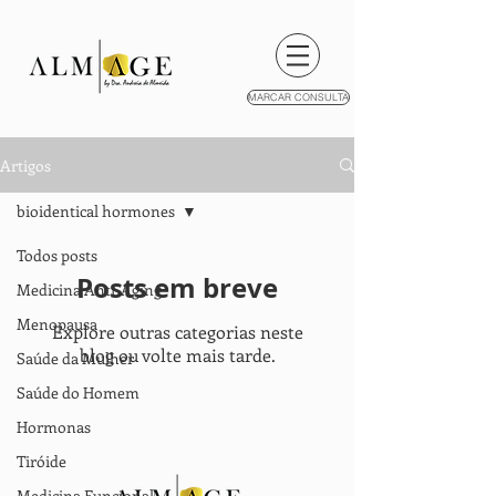
MARCAR CONSULTA
Artigos
bioidentical hormones
Todos posts
Posts em breve
Medicina Anti-Aging
Menopausa
Explore outras categorias neste
blog ou volte mais tarde.
Saúde da Mulher
Saúde do Homem
Hormonas
Tiróide
Medicina Funcional