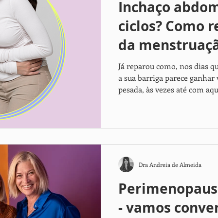
Inchaço abdom
men's health
female hormones
bioidentical hormones
A
ciclos? Como r
da menstruaç
acement
fertilidade
Já reparou como, nos dias 
a sua barriga parece ganhar 
pesada, às vezes até com aq
interior”, como se o corpo e
Esse desconforto tem nome (
mulheres sentem o que se c
pré‑menstrual”.
Dra Andreia de Almeida
Perimenopaus
- vamos conver