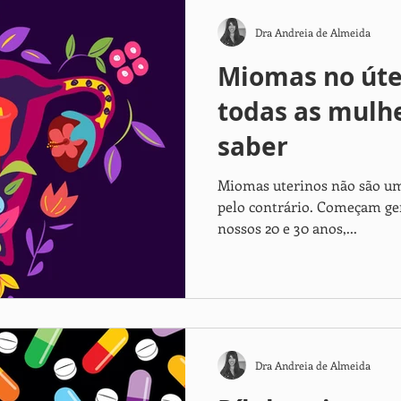
Dra Andreia de Almeida
Miomas no úte
todas as mulh
saber
Miomas uterinos não são um
pelo contrário. Começam ger
nossos 20 e 30 anos,...
Dra Andreia de Almeida