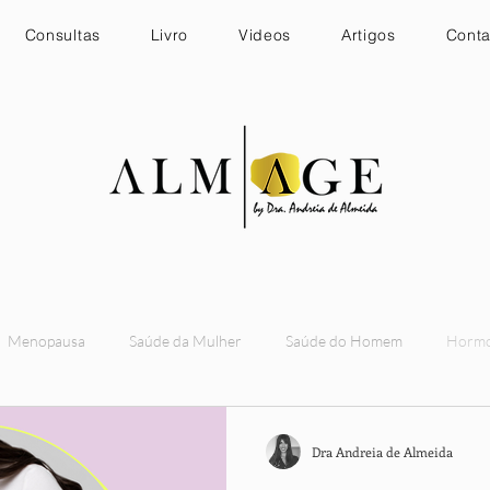
Consultas
Livro
Videos
Artigos
Conta
Menopausa
Saúde da Mulher
Saúde do Homem
Horm
uncional e Suplementação
sono
Humor e emoções
sexua
Dra Andreia de Almeida