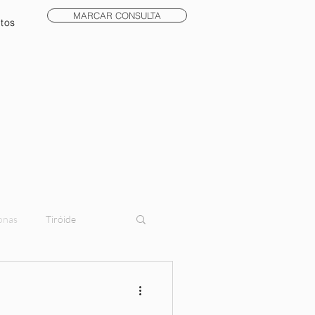
MARCAR CONSULTA
tos
onas
Tiróide
lidade
meditação