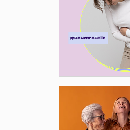
stress
Gestão do peso
wo
men's health
testosterone repl