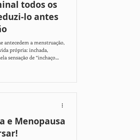
inal todos os
nti-Aging Medicine
eduzi-lo antes
ão
que antecedem a menstruação,
vida própria: inchada,
uela sensação de “inchaço
stivesse a acumular água?
e explicação): muitas
hama de “inchaço
a e Menopausa
sar!