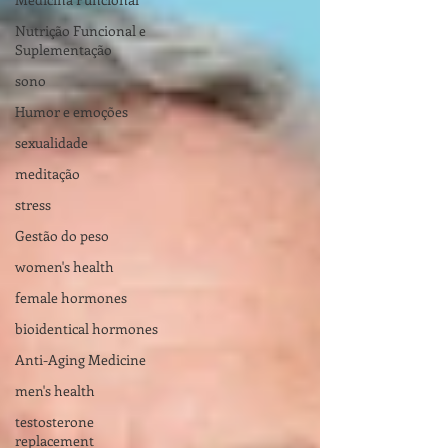
Nutrição Funcional e
Suplementação
sono
Humor e emoções
sexualidade
meditação
stress
Gestão do peso
women's health
female hormones
bioidentical hormones
Anti-Aging Medicine
men's health
testosterone
replacement