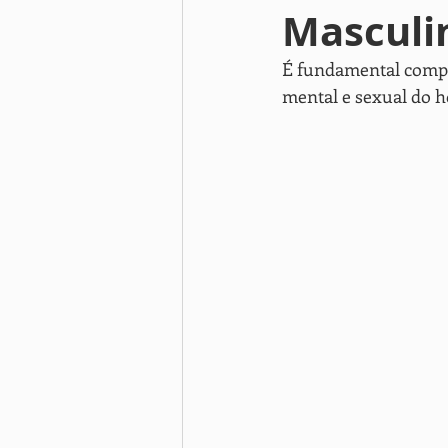
Masculi
stress
Gestão do peso
wo
É fundamental compre
mental e sexual do
men's health
testosterone re