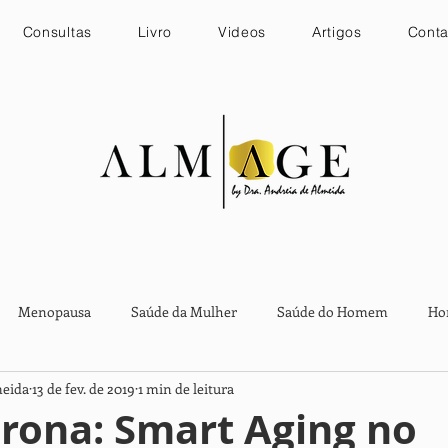
Consultas
Livro
Videos
Artigos
Conta
Menopausa
Saúde da Mulher
Saúde do Homem
Ho
meida
13 de fev. de 2019
1 min de leitura
Funcional e Suplementação
sono
Humor e emoções
se
erona: Smart Aging no