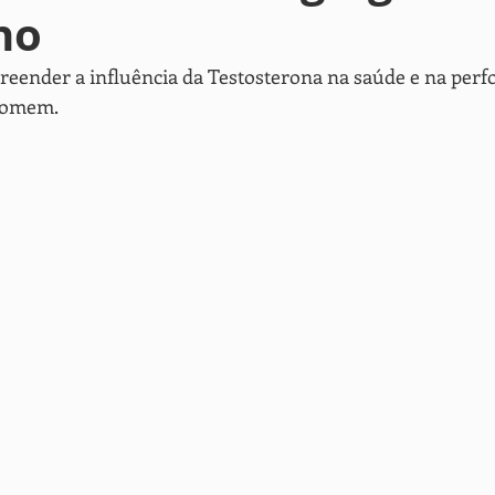
no
men's health
female hormones
bioidentical hormones
ender a influência da Testosterona na saúde e na perfo
 homem.
placement
fertilidade