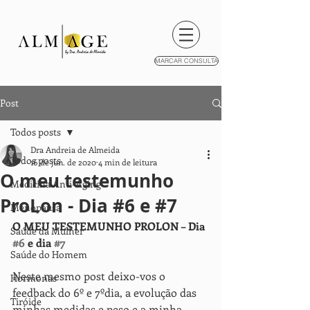
MARCAR CONSULTA
Post
Todos posts
Dra Andreia de Almeida
Todos posts
16 de jun. de 2020
4 min de leitura
O meu testemunho
Medicina Anti-Aging
ProLon - Dia #6 e #7
Menopausa
O MEU TESTEMUNHO PROLON – Dia 
Saúde da Mulher
#6
 e dia 
#7
Saúde do Homem
Neste mesmo post deixo-vos o 
Hormonas
feedback do 6º e 7ºdia, a evolução das 
Tiróide
minhas medidas e peso e a minha 