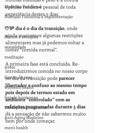
Medicina Funcional
opinião médica e pessoal de toda 
experiência destes 5 dias.
Nutrição Funcional e Suplementação
sono
O 
6º dia é o dia da transição
, onde 
ainda mantemos algumas restrições 
Humor e emoções
alimentares mas já podemos voltar a 
sexualidade
comer “comida normal”.
meditação
A primeira fase está concluída. Re-
stress
introduzirmos comida no nosso corpo 
Gestão do peso
no dia da transição pode 
parecer 
libertador e confuso ao mesmo tempo 
women's health
pois depois de termos estado em 
female hormones
ambiente “controlado” com as 
refeições programadas durante 5 dias
bioidentical hormones
dá a sensação de não sabermos muito 
Anti-Aging Medicine
bem por onde começar.
men's health