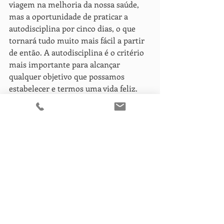
viagem na melhoria da nossa saúde, 
mas a oportunidade de praticar a 
autodisciplina por cinco dias, o que 
tornará tudo muito mais fácil a partir 
de então. A autodisciplina é o critério 
mais importante para alcançar 
qualquer objetivo que possamos 
estabelecer e termos uma vida feliz. 
Apreciarmos o que temos.
Já pararam 
para pensar na sorte que temos por 
ter um frigorífico cheia de comida? Ou 
que estamos a uma curta distância de 
carro de qualquer cozinha do mundo? 
Ou que o supermercado local está 
repleto de todo tipo de comida e 
produtos alimentares? Ou que o nosso 
telemóvel está repleto de aplicativos 
que podem ser usados ​​para obter 