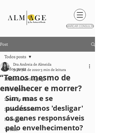
MARCAR CONSULTA
Post
Todos posts
Dra Andreia de Almeida
Todos posts
31 de jul. de 2020
3 min de leitura
“Temos mesmo de
Medicina Anti-Aging
envelhecer e morrer?
Menopausa
Sim, mas e se 
Saúde da Mulher
pudéssemos 'desligar' 
Saúde do Homem
os genes responsáveis ​​
Hormonas
pelo envelhecimento?
Tiróide