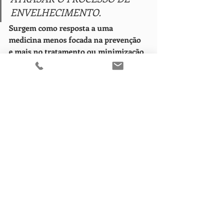
ENVELHECIMENTO.
Surgem como resposta a uma 
medicina menos focada na prevenção 
e mais no tratamento ou minimização 
dos danos?
Ambas têm como foco uma visão 
preventiva, dedicando-se a ajudar 
homens e mulheres a prevenirem o 
aparecimento de sintomas ou doenças 
relacionadas com o processo de 
envelhecimento.  Ou seja, o modelo 
comum é focarem-se na prevenção 
através de mudanças no estilo de vida, 
como a alimentação, exercício físico e 
otimização dos estilos de vida [stress, 
sono, humor e emoções] e de acordo 
com as necessidades de cada pessoa 
personalizar planos terapêuticos para 