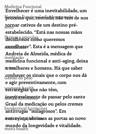
Medicina Funcional
Envelhecer é uma inevitabilidade, um 
Nutrição Funcional e Suplementação
processo que, contudo, não tem de nos 
tornar cativos de um destino pré-
sono
estabelecido. “Está nas nossas mãos 
Humor e emoções
decidirmos como queremos 
envelhecer”. Esta é a mensagem que 
sexualidade
Andreia de Almeida, médica de 
meditação
medicina funcional e anti-aging, deixa 
stress
a mulheres e homens. Há que saber 
conhecer os sinais que o corpo nos dá 
Gestão do peso
e agir preventivamente, com 
women's health
estratégias que não têm, 
inevitavelmente de passar pelo santo 
female hormones
Graal da medicação ou pelos cremes 
bioidentical hormones
antirrugas “milagrosos”. Em 
entrevista, abrimos as portas ao novo 
Anti-Aging Medicine
mundo da longevidade e vitalidade.
men's health