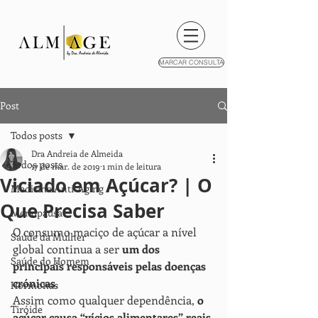
MARCAR CONSULTA
Post
Todos posts
Dra Andreia de Almeida
Todos posts
17 de mar. de 2019
1 min de leitura
Viciado em Açúcar? | O
Medicina Anti-Aging
Que Precisa Saber
Menopausa
O consumo maciço de açúcar a nível 
Saúde da Mulher
global continua a ser 
um dos 
Saúde do Homem
principais responsáveis pelas doenças 
crónicas
.
Hormonas
Assim como qualquer dependência, 
o 
Tiróide
açúcar causa “vícios alimentares” reais 