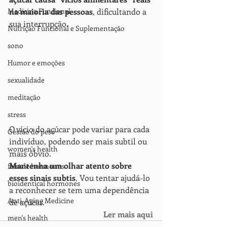
Medicina Funcional
na maioria das pessoas
, dificultando a 
sua interrupção.
Nutrição Funcional e Suplementação
sono
Humor e emoções
sexualidade
meditação
stress
O vício do açúcar pode variar para cada 
Gestão do peso
indivíduo, podendo ser mais subtil ou 
women's health
mais óbvio.
Mantenha um olhar atento sobre 
female hormones
esses sinais subtis
. Vou tentar ajudá-lo 
bioidentical hormones
a reconhecer se tem uma dependência 
Anti-Aging Medicine
de açúcar.
Ler mais aqui
men's health